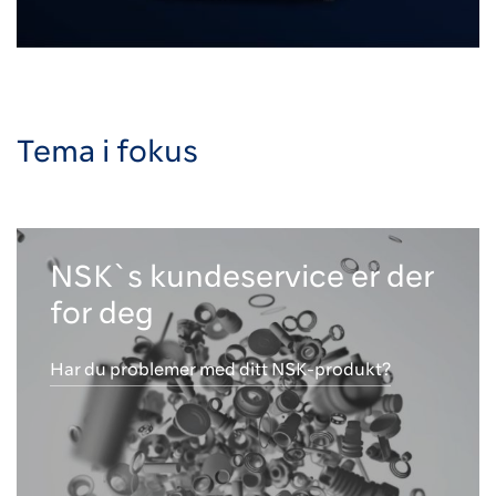
Tema i fokus
NSK`s kundeservice er der
for deg
Har du problemer med ditt NSK-produkt?